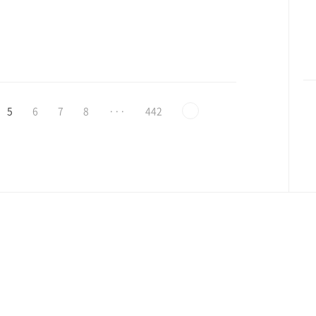
5
6
7
8
···
442