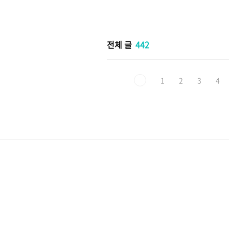
본문 바로가기
전체 글
442
1
2
3
4